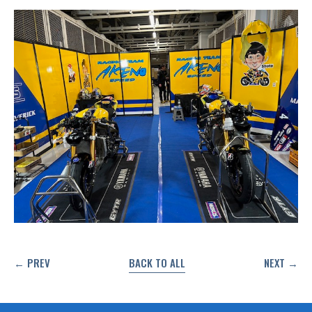
← PREV
BACK TO ALL
NEXT →